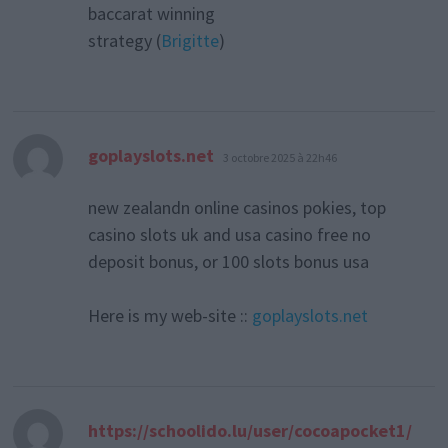
baccarat winning
strategy (
Brigitte
)
dit :
goplayslots.net
3 octobre 2025 à 22h46
new zealandn online casinos pokies, top
casino slots uk and usa casino free no
deposit bonus, or 100 slots bonus usa
Here is my web-site ::
goplayslots.net
https://schoolido.lu/user/cocoapocket1/