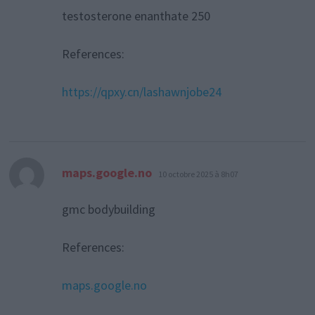
testosterone enanthate 250
References:
https://qpxy.cn/lashawnjobe24
dit :
maps.google.no
10 octobre 2025 à 8h07
gmc bodybuilding
References:
maps.google.no