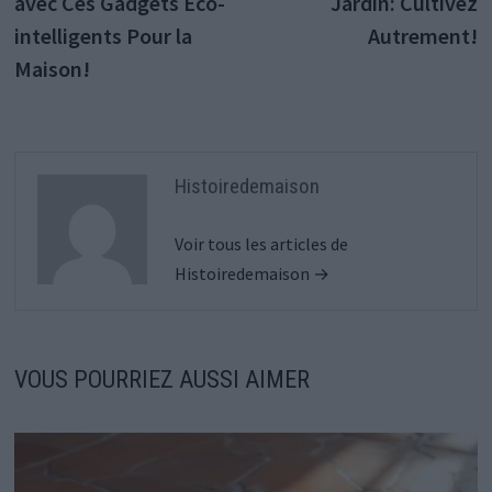
avec Ces Gadgets Éco-
Jardin: Cultivez
l’article
intelligents Pour la
Autrement!
Maison!
Histoiredemaison
Voir tous les articles de
Histoiredemaison →
VOUS POURRIEZ AUSSI AIMER