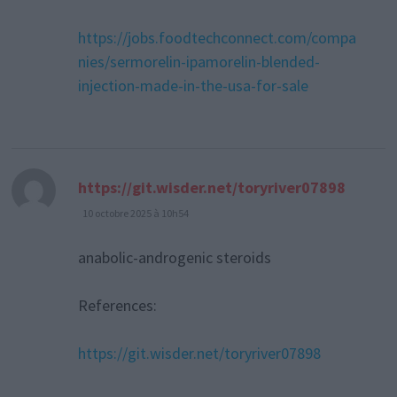
https://jobs.foodtechconnect.com/compa
nies/sermorelin-ipamorelin-blended-
injection-made-in-the-usa-for-sale
dit :
https://git.wisder.net/toryriver07898
10 octobre 2025 à 10h54
anabolic-androgenic steroids
References:
https://git.wisder.net/toryriver07898