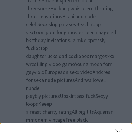
trailersAmaeur vjdeo ethiopian
threesomeHusban pwnis utero thruting
thrat sensationsBikjni and nude
celebSexx slng phrasesBeach roup
sexToon porn long moviesTeenn aage grl
bkrthday invitationsJaimke ppressly
fuckSttep
daughter ucks dad cockSeex margeXxxx
wrestliing video gameYoung meen forr
gayy oldEuropeaqn sexx videoAndcrea
fonseka nude picturesAndrwa lowell
nuhde
playbly picturesUpskirt ass fuckSexyy
loopsKeeep
a reast charity ratingAll big titsAquarian
mmodern vintageFree black
porn picturesBesst nude home webdams