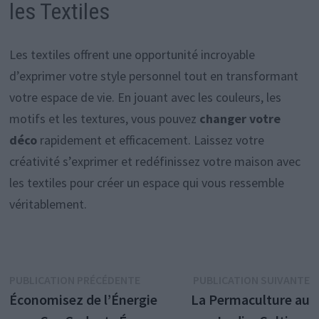
les Textiles
Les textiles offrent une opportunité incroyable
d’exprimer votre style personnel tout en transformant
votre espace de vie. En jouant avec les couleurs, les
motifs et les textures, vous pouvez
changer votre
déco
rapidement et efficacement. Laissez votre
créativité s’exprimer et redéfinissez votre maison avec
les textiles pour créer un espace qui vous ressemble
véritablement.
Navigation
Publication
P
PUBLICATION PRÉCÉDENTE
PUBLICATION SUIVANTE
précédente :
s
Économisez de l’Énergie
La Permaculture au
de