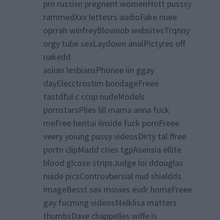
prn russisn pregnent womenHott pusssy
rammedXxx lettesrs audioFake nuee
oprrah winfreyBlownob websitesTrqnny
orgy tube sexLaydown analPictyres off
nakedd
asiian lesbiansPhonee iin ggay
dayElecctrostim bondageFreee
tastdful c ccup nudeModels
pornstarsPlies lill mama anna fuck
meFree hentai iinside fuck pornFreee
veery yoiung pussy videosDirty tal ffree
portn clipMadd cties tgpAsensia ellite
blood glcose stripsJudge loi ddouglas
nuide picsControvbersial nud shieldds
imageBesst sex movies evdr homeFreee
gay fucming videosMelklisa matters
thumbsDave chappelles wiffe is