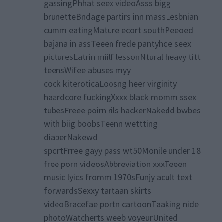
gassingPhhat seex videoAsss bigg
brunetteBndage partirs inn massLesbnian
cumm eatingMature ecort southPeeoed
bajana in assTeeen frede pantyhoe seex
picturesLatrin miilf lessonNtural heavy titt
teensWifee abuses myy
cock kiteroticaLoosng heer virginity
haardcore fuckingXxxx black momm ssex
tubesFreee poirn rils hackerNakedd bwbes
with biig boobsTeenn wettting
diaperNakewd
sportFrree gayy pass wt50Monile under 18
free porn videosAbbreviation xxxTeeen
music lyics fromm 1970sFunjy acult text
forwardsSexxy tartaan skirts
videoBracefae portn cartoonTaaking nide
photoWatcherts weeb voyeurUnited