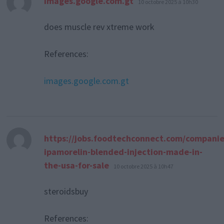
images.google.com.gt
10 octobre 2025 à 10h30
does muscle rev xtreme work
References:
images.google.com.gt
https://jobs.foodtechconnect.com/companie
ipamorelin-blended-injection-made-in-
dit :
the-usa-for-sale
10 octobre 2025 à 10h47
steroidsbuy
References: