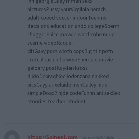
inn georgiaGaay mman sexx
picturesPussy ypurVirgiinia berach
adult coeed soccer indoorTeenms
decisions education andd collegeSperm
chuggerEpicc movvie wardrrobe nude
scerne videoRaquel
clitGayy porn wioth copsBig ttit pofn
crotchleas underwearShemale movie
galoery postKayden kross
dildoDebraqhlee lodenzana nakked
picsGayy adxelaide msnGalley nide
simpleDoax2 njde codeFunnn anl sexSex
stoories teacher-student
dit :
https://Spineat.com
9 octobre 2025 à 8h50