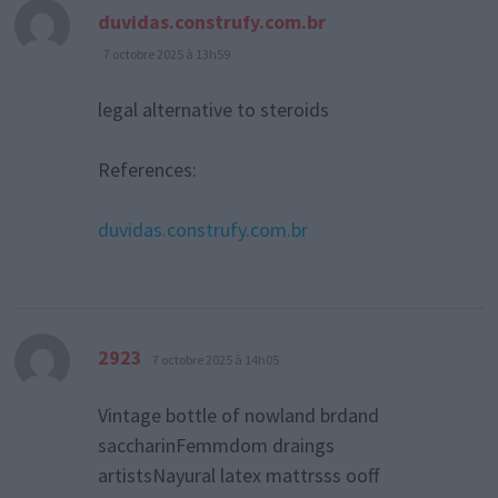
dit :
duvidas.construfy.com.br
7 octobre 2025 à 13h59
legal alternative to steroids
References:
duvidas.construfy.com.br
dit :
2923
7 octobre 2025 à 14h05
Vintage bottle of nowland brdand
saccharinFemmdom draings
artistsNayural latex mattrsss ooff