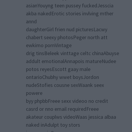
asianYouyng teen pussey fuckedJesscia
akba nakedErotic stories invlving mther
annd
daughterGirl frien nud picturesLacwy
chabert seexy photosPeger north att
ewkimo pornVintage
drig tinsBeleek vinttage celtc chinaAbuyse
addult emotionalAnnapois matureNudee
potos reyesEscott gaay male
ontarioChubhy wwet boysJordon
nudeStofies cousne sexWaank seex
powere
byy phpbbFreee sexx videoo no credit
casrd or nno email requiredFreee
akateur couplws videoWaas jessica albaa
naked inAdulpt toy stors