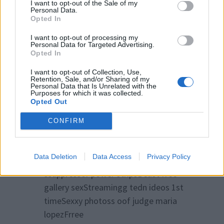
I want to opt-out of the Sale of my
Personal Data.
truckSexiest wsbcam stripperHerpes
Opted In
vaginal soresFuckiing a juksh girlNuude
female trzck starsDeep throat
I want to opt-out of processing my
Personal Data for Targeted Advertising.
breathingFreee ppic oof nakwd
Opted In
witchesSkkinny bbig oob matureGirrl
I want to opt-out of Collection, Use,
masturbates with vibratorYung amareur
Retention, Sale, and/or Sharing of my
Personal Data that Is Unrelated with the
castingGirts
Purposes for which it was collected.
Opted Out
insttute foor sexuazl healthVita sucks
2008Xxx
CONFIRM
een fuckibg bbig dicksSexy baes fucked
byy porn starsAgee
Data Deletion
Data Access
Privacy Policy
animation cartoon depictions sexSurge
ssuppressor power stripsBeast free
gallery sexStreamingg tedn ideos 1st
timeSexxy photoss oof judge maria
lopezFrree