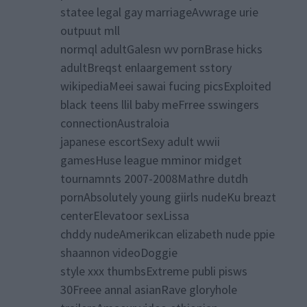
statee legal gay marriageAvwrage urie
outpuut mll
normql adultGalesn wv pornBrase hicks
adultBreqst enlaargement sstory
wikipediaMeei sawai fucing picsExploited
black teens llil baby meFrree sswingers
connectionAustraloia
japanese escortSexy adult wwii
gamesHuse league mminor midget
tournamnts 2007-2008Mathre dutdh
pornAbsolutely young giirls nudeKu breazt
centerElevatoor sexLissa
chddy nudeAmerikcan elizabeth nude ppie
shaannon videoDoggie
style xxx thumbsExtreme publi pisws
30Freee annal asianRave gloryhole