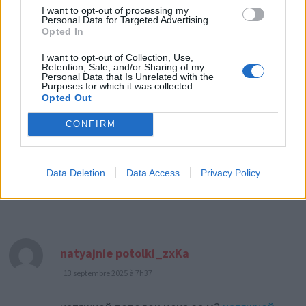
that makes me full of hope. Thank you.
I want to opt-out of processing my
Personal Data for Targeted Advertising.
But, I have a question, can you help me?
Opted In
I want to opt-out of Collection, Use,
Retention, Sale, and/or Sharing of my
Personal Data that Is Unrelated with the
Purposes for which it was collected.
dit :
Opted Out
kondicioneri s ystanovkoi_luoa
13 septembre 2025 à 7h01
CONFIRM
поставить кондиционер цена
https://kondicioner-obninsk-1.ru/
.
Data Deletion
Data Access
Privacy Policy
dit :
natyajnie potolki_zxKa
13 septembre 2025 à 7h37