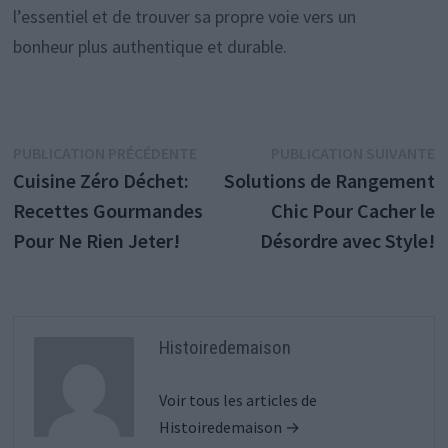
l’essentiel et de trouver sa propre voie vers un
bonheur plus authentique et durable.
Navigation
Publication
P
PUBLICATION PRÉCÉDENTE
PUBLICATION SUIVANTE
précédente :
s
Cuisine Zéro Déchet:
Solutions de Rangement
de
Recettes Gourmandes
Chic Pour Cacher le
l’article
Pour Ne Rien Jeter!
Désordre avec Style!
Histoiredemaison
Voir tous les articles de
Histoiredemaison →