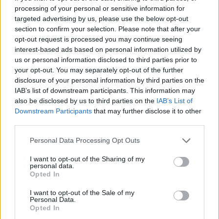
très simple en Patagonie
»
processing of your personal or sensitive information for
targeted advertising by us, please use the below opt-out
section to confirm your selection. Please note that after your
opt-out request is processed you may continue seeing
dit :
Бонус при регистрации на binance
interest-based ads based on personal information utilized by
us or personal information disclosed to third parties prior to
13 juillet 2025 à 22h27
your opt-out. You may separately opt-out of the further
disclosure of your personal information by third parties on the
Your point of view caught my eye and was
IAB’s list of downstream participants. This information may
very interesting. Thanks. I have a question
also be disclosed by us to third parties on the
IAB’s List of
Downstream Participants
that may further disclose it to other
for you.
third parties.
Personal Data Processing Opt Outs
I want to opt-out of the Sharing of my
personal data.
dit :
sign up for binance
4 août 2025 à 4h02
Opted In
I want to opt-out of the Sale of my
Thank you for your sharing. I am worried
Personal Data.
Opted In
that I lack creative ideas. It is your article