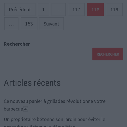
Navigation
Précédent
1
…
117
118
119
des
…
153
Suivant
articles
Rechercher
RECHERCHER
Articles récents
Ce nouveau panier à grillades révolutionne votre
barbecue￼
Un propriétaire bétonne son jardin pour éviter le
désherbage il risque la démolition