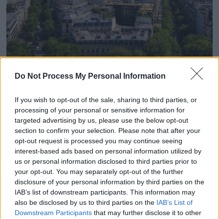
ACTUALITÉS
Do Not Process My Personal Information
« C’est l’une des plus belles maisons en
vente à Paris » : un agent immobilier
If you wish to opt-out of the sale, sharing to third parties, or
processing of your personal or sensitive information for
ouvre les portes d’un bien spectaculaire
targeted advertising by us, please use the below opt-out
section to confirm your selection. Please note that after your
par
Histoiredemaison
12 juin 2025
opt-out request is processed you may continue seeing
interest-based ads based on personal information utilized by
Un agent immobilier ouvre les portes d’un bien rare et
us or personal information disclosed to third parties prior to
exceptionnel, caché dans l’un des quartiers les plus
your opt-out. You may separately opt-out of the further
secrets de Paris. Frédéric Van Wemmel, négociateur …
disclosure of your personal information by third parties on the
IAB’s list of downstream participants. This information may
also be disclosed by us to third parties on the
IAB’s List of
Downstream Participants
that may further disclose it to other