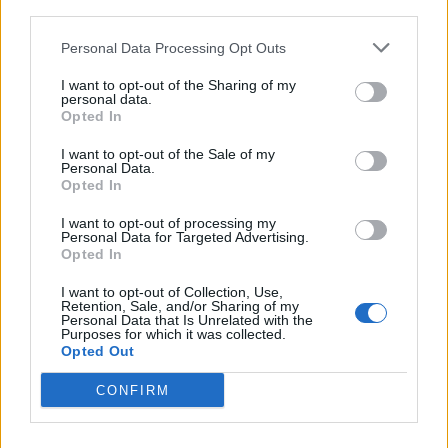
third parties.
Personal Data Processing Opt Outs
I want to opt-out of the Sharing of my
personal data.
Opted In
I want to opt-out of the Sale of my
Personal Data.
Opted In
I want to opt-out of processing my
Personal Data for Targeted Advertising.
Opted In
DÉCORATION
I want to opt-out of Collection, Use,
Retention, Sale, and/or Sharing of my
Avant-après : cette méthode fait gagner
Personal Data that Is Unrelated with the
Purposes for which it was collected.
10 ans à un vieux meuble en bois
Opted Out
par
Histoiredemaison
12 juin 2025
CONFIRM
Pas toujours facile de savoir comment relooker une